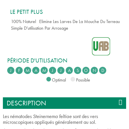
LE PETIT PLUS
100% Naturel
Elimine Les Larves De La Mouche Du Terreau
Simple D'utilisation Par Arrosage
PÉRIODE D'UTILISATION
J
F
M
A
M
J
J
A
S
O
N
D
Optimal
Possible
DESCRIPTION
Les nématodes
Steinernema feltiae
sont des vers
microscopiques appliqués généralement au sol.